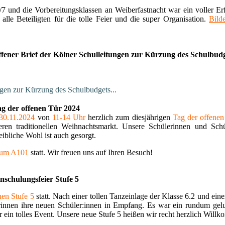
6/7 und die Vorbereitungsklassen an Weiberfastnacht war ein voller Er
lle Beteiligten für die tolle Feier und die super Organisation.
Bild
fener Brief der Kölner Schulleitungen zur Kürzung des Schulbud
ngen zur Kürzung des Schulbudgets...
g der offenen Tür 2024
30.11.2024
von
11-14 Uhr
herzlich zum diesjährigen
Tag der offenen
ren traditionellen Weihnachtsmarkt. Unsere Schülerinnen und Schü
leibliche Wohl ist auch gesorgt.
um A101
statt. Wir freuen uns auf Ihren Besuch!
nschulungsfeier Stufe 5
uen Stufe 5
statt. Nach einer tollen Tanzeinlage der Klasse 6.2 und ei
rinnen ihre neuen Schüler:innen in Empfang. Es war ein rundum gel
 ein tolles Event. Unsere neue Stufe 5 heißen wir recht herzlich Will