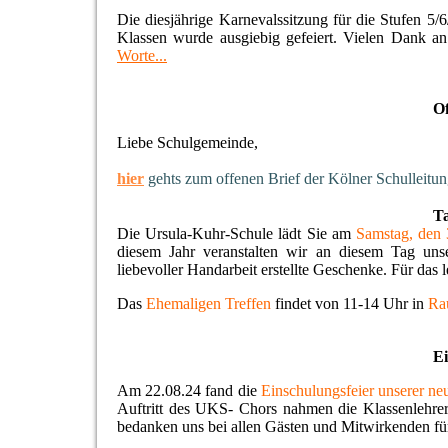
Die diesjährige Karnevalssitzung für die Stufen 5/
Klassen wurde ausgiebig gefeiert. Vielen Dank an a
Worte...
Of
Liebe Schulgemeinde,
hier
gehts zum
offenen Brief der Kölner Schulleitu
Ta
Die Ursula-Kuhr-Schule lädt Sie am
Samstag, den 
diesem Jahr veranstalten wir an diesem Tag unse
liebevoller Handarbeit erstellte Geschenke. Für das 
Das
Ehemaligen Treffen
findet von 11-14 Uhr in
Ra
Ei
Am 22.08.24 fand die
Einschulungsfeier unserer ne
Auftritt des UKS- Chors nahmen die Klassenlehre
bedanken uns bei allen Gästen und Mitwirkenden für