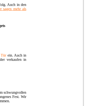
folg. Auch in den
er sagen mehr als
gets
 Tür
ein. Auch in
ler verkaufen in
nem schwungvollen
ungenes Fest. Wir
kommen.