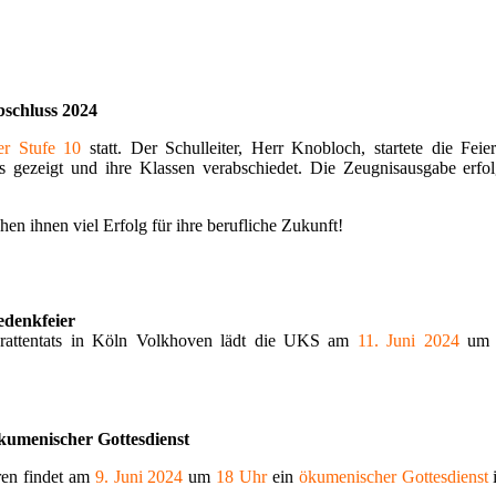
schluss 2024
er Stufe 10
statt. Der Schulleiter, Herr Knobloch, startete die Feie
s gezeigt und ihre Klassen verabschiedet. Die Zeugnisausgabe erfo
n ihnen viel Erfolg für ihre berufliche Zukunft!
edenkfeier
erattentats in Köln Volkhoven lädt die UKS am
11. Juni 2024
um 1
umenischer Gottesdienst
ren findet am
9. Juni 2024
um
18
Uhr
ein
ökumenischer Gottesdienst