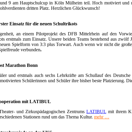
und 9 am Hauptschulcup in Köln Mülheim teil. Hoch motiviert und
wohlverdienten dritten Platz. Herzlichen Glückwunsch!
ster Einsatz für die neuen Schultrikots
genheit, an einem Pilotprojekt des DFB Mittelrhein auf den Vorwie
ots erstmals zum Einsatz. Unsere beiden Teams bestehend aus zwölf
 neuen Spielform von 3:3 plus Torwart. Auch wenn wir nicht die große
Spielfreude verbunden
.
ost Marathon Bonn
er und erstmals auch sechs Lehrkräfte am Schullauf des Deutsche 
 motivierten Schülerinnen und Schüler ihre bisher beste Platzierung. Die 
ooperation mit LATIBUL
 Theater- und Zirkuspädagogischen Zentrums
LATIBUL
mit ihrem Ku
erschiedenen Stationen rund um das Thema Kultur.
mehr …