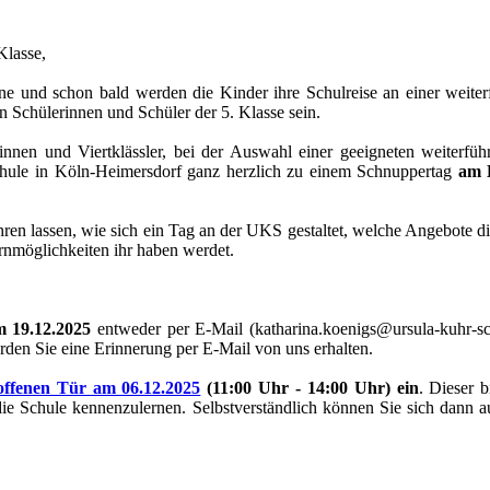
Klasse,
rne und schon bald werden die Kinder ihre Schulreise an einer weite
en Schülerinnen und Schüler der 5. Klasse sein.
rinnen und Viertklässler, bei der Auswahl einer geeigneten weiterfü
Schule in Köln-Heimersdorf ganz herzlich zu einem Schnuppertag
am 
ren lassen, wie sich ein Tag an der UKS gestaltet, welche Angebote di
rnmöglichkeiten ihr haben werdet.
m 19.12.2025
entweder per E-Mail (katharina.koenigs@ursula-kuhr-sc
rden Sie eine Erinnerung per E-Mail von uns erhalten.
offenen Tür am 06.12.2025
(11:00 Uhr - 14:00 Uhr) ein
. Dieser b
ie Schule kennenzulernen. Selbstverständlich können Sie sich dann 